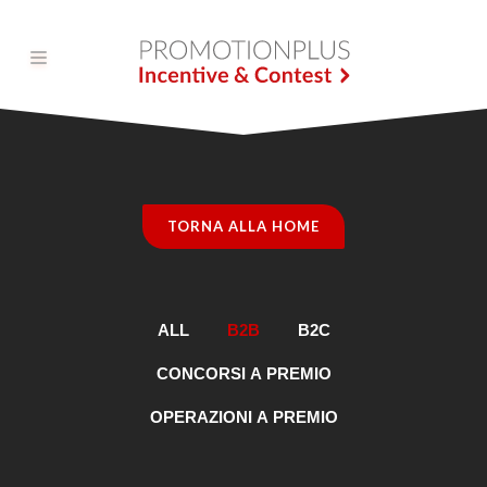
New Entry
Servizi
TORNA ALLA HOME
Strumenti
Blog
ALL
B2B
B2C
Portfolio
CONCORSI A PREMIO
OPERAZIONI A PREMIO
Clienti
Contatti