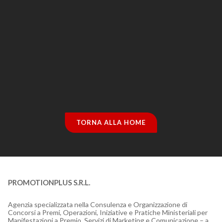
TORNA ALLA HOME
PROMOTIONPLUS S.R.L.
Agenzia specializzata nella Consulenza e Organizzazione di
Concorsi a Premi, Operazioni, Iniziative e Pratiche Ministeriali per
Manifestazioni a Premio, Servizi di Marketing e Comunicazione – a