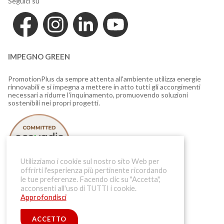
Seguici su
IMPEGNO GREEN
PromotionPlus da sempre attenta all'ambiente utilizza energie
rinnovabili e si impegna a mettere in atto tutti gli accorgimenti
necessari a ridurre l'inquinamento, promuovendo soluzioni
sostenibili nei propri progetti.
Utilizziamo i cookie sul nostro sito Web per
offrirti l'esperienza più pertinente ricordando
le tue preferenze. Facendo clic su "Accetta",
acconsenti all'uso di TUTTI i cookie.
Riconoscimento per i risultati ottenuti nella sostenibilità
Approfondisci
Codice Etico
ACCETTO