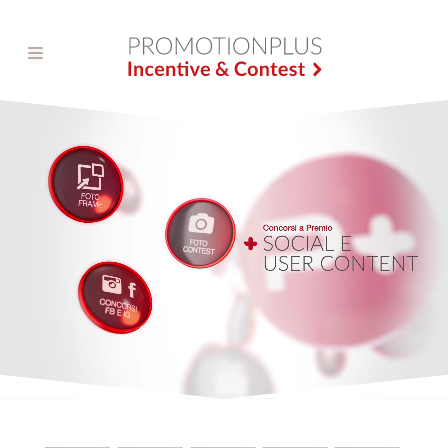
New Entry
Servizi
Strumenti
Blog
Portfolio
Clienti
Contatti