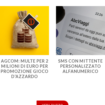
LTE PER 2
SMS CON MITTENTE
COME 
I EURO PER
PERSONALIZZATO
UN’OP
NE GIOCO
ALFANUMERICO
ZARDO