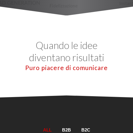
Quando le idee
diventano risultati
Puro piacere di comunicare
ALL
B2B
B2C