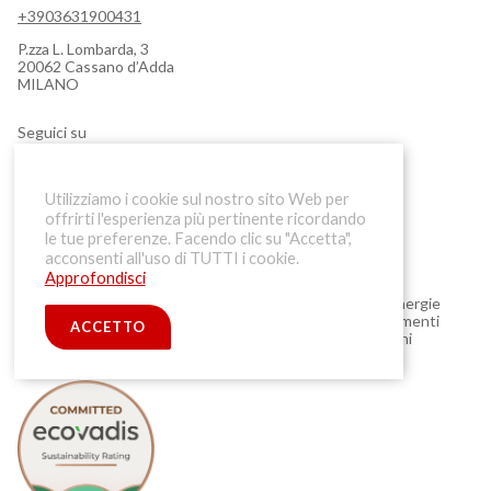
+3903631900431
P.zza L. Lombarda, 3
20062 Cassano d’Adda
MILANO
Seguici su
Utilizziamo i cookie sul nostro sito Web per
offrirti l'esperienza più pertinente ricordando
le tue preferenze. Facendo clic su "Accetta",
IMPEGNO GREEN
acconsenti all'uso di TUTTI i cookie.
Approfondisci
PromotionPlus da sempre attenta all'ambiente utilizza energie
rinnovabili e si impegna a mettere in atto tutti gli accorgimenti
ACCETTO
necessari a ridurre l'inquinamento, promuovendo soluzioni
sostenibili nei propri progetti.